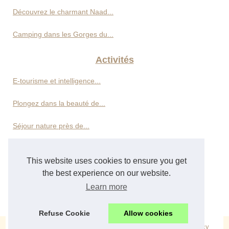
Découvrez le charmant Naad...
Camping dans les Gorges du...
Activités
E-tourisme et intelligence...
Plongez dans la beauté de...
Séjour nature près de...
Découvrez les plus belles...
This website uses cookies to ensure you get
the best experience on our website.
Hôtels
Learn more
Location de vacances en...
Refuse Cookie
Allow cookies
© 2026
Neotourisme.com
|
Découvrir votre site
|
Cookies Policy