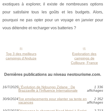
exotiques à explorer, il existe de nombreuses options
pour satisfaire tous les goûts et les budgets. Alors,
pourquoi ne pas opter pour un voyage en janvier pour
vous détendre et recharger vos batteries ?
Top 3 des meilleurs
Exploration des
campings d’Anduze
campings de
Collioure, France
Dernières publications au niveau neotourisme.com.
16/7/2025
L'Évolution de Ndoungo Zidane : De
1 336
Brazzaville à l'Influence Internationale
affichages
30/9/2024
Top emplacements pour planter sa tente en
2 352
vacances
affichages
10/7/2023
Découvrez le charmant Naad Hotel à Sarlat
2 713