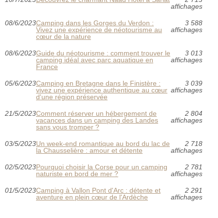
affichages
08/6/2023
Camping dans les Gorges du Verdon :
3 588
Vivez une expérience de néotourisme au
affichages
cœur de la nature
08/6/2023
Guide du néotourisme : comment trouver le
3 013
camping idéal avec parc aquatique en
affichages
France
05/6/2023
Camping en Bretagne dans le Finistère :
3 039
vivez une expérience authentique au cœur
affichages
d'une région préservée
21/5/2023
Comment réserver un hébergement de
2 804
vacances dans un camping des Landes
affichages
sans vous tromper ?
03/5/2023
Un week-end romantique au bord du lac de
2 718
la Chausselière : amour et détente
affichages
02/5/2023
Pourquoi choisir la Corse pour un camping
2 781
naturiste en bord de mer ?
affichages
01/5/2023
Camping à Vallon Pont d'Arc : détente et
2 291
aventure en plein cœur de l'Ardèche
affichages