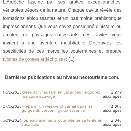
L'Ardèche fascine par ses grottes exceptionnelles,
véritables trésors de la nature. Chaque cavité révèle des
formations éblouissantes et un patrimoine préhistorique
impressionnant. Que vous soyez passionné d'histoire ou
amateur de paysages saisissants, ces cavités vous
invitent à une aventure inoubliable. Découvrez les
spécificités de ces merveilles souterraines et prépare
(
visites de grottes ardéchoises
) [
...
]
Dernières publications au niveau neotourisme.com.
06/2/2025
Idées activités tarn en vacances : explorez
2 279
la nature sauvage
affichages
17/1/2025
Préparer un week-end parfait dans les
1 806
gorges du verdon : guide essentiel
affichages
30/9/2024
Top emplacements pour planter sa tente en
2 346
vacances
affichages