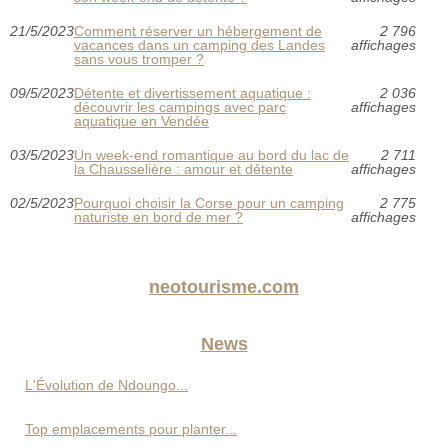
21/5/2023
Comment réserver un hébergement de
2 796
vacances dans un camping des Landes
affichages
sans vous tromper ?
09/5/2023
Détente et divertissement aquatique :
2 036
découvrir les campings avec parc
affichages
aquatique en Vendée
03/5/2023
Un week-end romantique au bord du lac de
2 711
la Chausselière : amour et détente
affichages
02/5/2023
Pourquoi choisir la Corse pour un camping
2 775
naturiste en bord de mer ?
affichages
neotourisme.com
News
L'Évolution de Ndoungo...
Top emplacements pour planter...