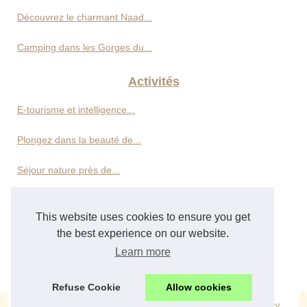
Découvrez le charmant Naad...
Camping dans les Gorges du...
Activités
E-tourisme et intelligence...
Plongez dans la beauté de...
Séjour nature près de...
Découvrez les plus belles...
This website uses cookies to ensure you get
the best experience on our website.
Hôtels
Learn more
Location de vacances en...
Refuse Cookie
Allow cookies
© 2026
Neotourisme.com
|
Découvrir votre site
|
Cookies Policy