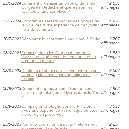
23/1/2024
Comment organiser un bivouac dans les
2 536
Gorges de l’Ardèche et quelles sont les
affichages
activités à faire sur place ?
12/1/2024
Explorez les secrets cachés des gorges de
4 926
la Nive lors d'une expérience de canyoning
affichages
hors du commun.
10/7/2023
Découvrez le charmant Naad Hotel à Sarlat
2 707
affichages
08/6/2023
Camping dans les Gorges du Verdon :
3 580
Vivez une expérience de néotourisme au
affichages
cœur de la nature
08/6/2023
Guide du néotourisme : comment trouver le
3 007
camping idéal avec parc aquatique en
affichages
France
08/6/2023
Comment organiser son séjour au sein
2 983
d'un club de plongée à Hyères dans le Var
affichages
?
05/6/2023
Camping en Bretagne dans le Finistère :
3 033
vivez une expérience authentique au cœur
affichages
d'une région préservée
25/5/2023
Pourquoi choisir un camping 4 étoiles pour
2 234
son week-end de détente ?
affichages