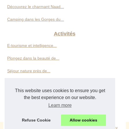
Découvrez le charmant Naad...
Camping dans les Gorges du...
Activités
E-tourisme et intelligence...
Plongez dans la beauté de...
Séjour nature près de...
Découvrez les plus belles...
This website uses cookies to ensure you get
the best experience on our website.
Hôtels
Learn more
Location de vacances en...
Refuse Cookie
Allow cookies
© 2026
Neotourisme.com
|
Découvrir votre site
|
Cookies Policy