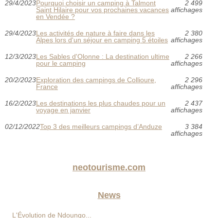
29/4/2023
Pourquoi choisir un camping à Talmont
2 499
Saint Hilaire pour vos prochaines vacances
affichages
en Vendée ?
29/4/2023
Les activités de nature à faire dans les
2 380
Alpes lors d'un séjour en camping 5 étoiles
affichages
12/3/2023
Les Sables d'Olonne : La destination ultime
2 266
pour le camping
affichages
20/2/2023
Exploration des campings de Collioure,
2 296
France
affichages
16/2/2023
Les destinations les plus chaudes pour un
2 437
voyage en janvier
affichages
02/12/2022
Top 3 des meilleurs campings d’Anduze
3 384
affichages
neotourisme.com
News
L'Évolution de Ndoungo...