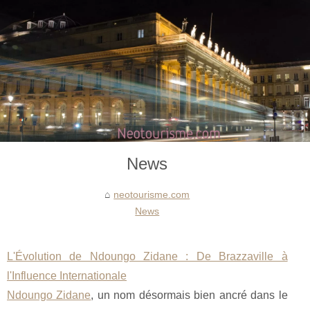
News
neotourisme.com
News
L'Évolution de Ndoungo Zidane : De Brazzaville à
l'Influence Internationale
Ndoungo Zidane
, un nom désormais bien ancré dans le