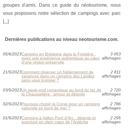
groupes d'amis. Dans ce guide du néotourisme, nous
vous proposons notre sélection de campings avec parc
[
...
]
Dernières publications au niveau neotourisme.com.
05/6/2023
Camping en Bretagne dans le Finistère :
3 053
vivez une expérience authentique au cœur
affichages
d'une région préservée
21/5/2023
Comment réserver un hébergement de
2 811
vacances dans un camping des Landes
affichages
sans vous tromper ?
03/5/2023
Un week-end romantique au bord du lac de
2 720
la Chausselière : amour et détente
affichages
02/5/2023
Pourquoi choisir la Corse pour un camping
2 786
naturiste en bord de mer ?
affichages
01/5/2023
Camping à Vallon Pont d'Arc : détente et
2 295
aventure en plein cœur de l'Ardèche
affichages